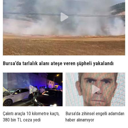
Bursa’da tarlalık alanı ateşe veren şüpheli yakalandı
Çalıntı araçla 10 kilometre kaçtı,
Bursa’da zihinsel engelli adamdan
380 bin TL ceza yedi
haber alınamıyor