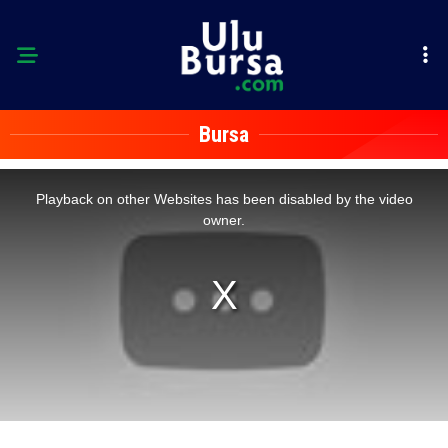
Bursa
This
is
a
Playback on other Websites has been disabled by the video
modal
window.
owner.