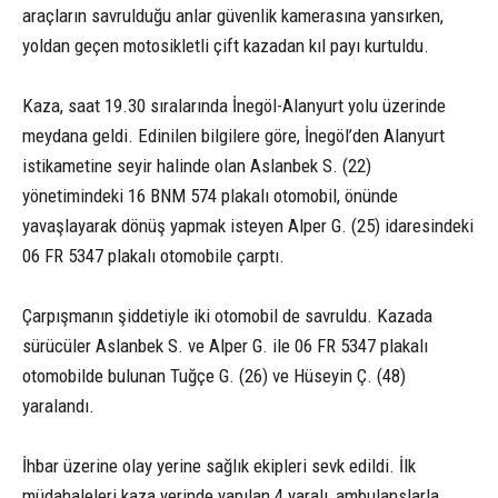
araçların savrulduğu anlar güvenlik kamerasına yansırken,
yoldan geçen motosikletli çift kazadan kıl payı kurtuldu.
Kaza, saat 19.30 sıralarında İnegöl-Alanyurt yolu üzerinde
meydana geldi. Edinilen bilgilere göre, İnegöl’den Alanyurt
istikametine seyir halinde olan Aslanbek S. (22)
yönetimindeki 16 BNM 574 plakalı otomobil, önünde
yavaşlayarak dönüş yapmak isteyen Alper G. (25) idaresindeki
06 FR 5347 plakalı otomobile çarptı.
Çarpışmanın şiddetiyle iki otomobil de savruldu. Kazada
sürücüler Aslanbek S. ve Alper G. ile 06 FR 5347 plakalı
otomobilde bulunan Tuğçe G. (26) ve Hüseyin Ç. (48)
yaralandı.
İhbar üzerine olay yerine sağlık ekipleri sevk edildi. İlk
müdahaleleri kaza yerinde yapılan 4 yaralı, ambulanslarla