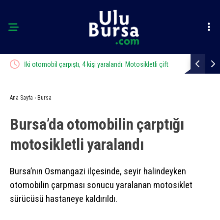
İki otomobil çarpıştı, 4 kişi yaralandı: Motosikletli çift
Karacabey’d
kazadan kıl payı kurtuldu
Ana Sayfa
›
Bursa
Bursa’da otomobilin çarptığı
motosikletli yaralandı
Bursa’nın Osmangazi ilçesinde, seyir halindeyken
otomobilin çarpması sonucu yaralanan motosiklet
sürücüsü hastaneye kaldırıldı.