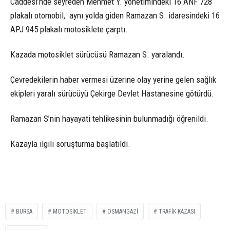
Caddesi’nde seyreden Mehmet Y. yönetimindeki 16 ANF 728
plakalı otomobil, aynı yolda giden Ramazan S. idaresindeki 16
APJ 945 plakalı motosiklete çarptı.
Kazada motosiklet sürücüsü Ramazan S. yaralandı.
Çevredekilerin haber vermesi üzerine olay yerine gelen sağlık
ekipleri yaralı sürücüyü Çekirge Devlet Hastanesine götürdü.
Ramazan S’nin hayayati tehlikesinin bulunmadığı öğrenildi.
Kazayla ilgili soruşturma başlatıldı.
BURSA
MOTOSIKLET
OSMANGAZI
TRAFIK KAZASI