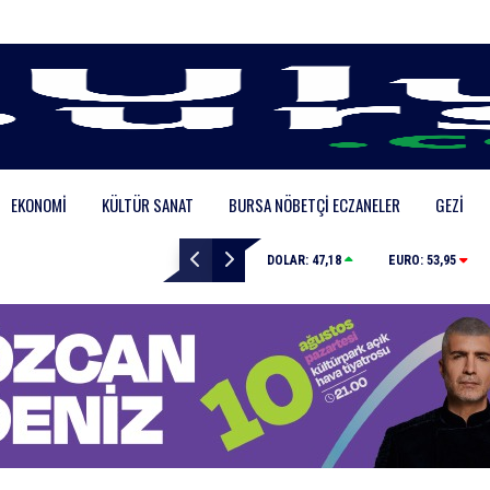
EKONOMI
KÜLTÜR SANAT
BURSA NÖBETÇI ECZANELER
GEZI
Karacabey Belediyesi’nden metruk yapılara geçit yok
DOLAR:
47,18
EURO:
53,95