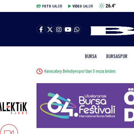
26.4
°
BURSA
FOTO
GALERİ
VİDEO
GALERİ
BURSA
BURSASPOR
Karacabey Belediyespor’dan 5 imza birden