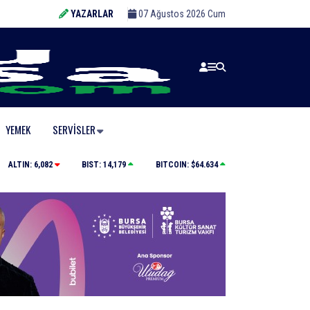
YAZARLAR
07 Ağustos 2026 Cum
YEMEK
SERVISLER
Yolcu otobüsünün çarptığı kadın ağır yaralandı
ALTIN:
6,082
BIST:
14,179
BITCOIN:
$64.634