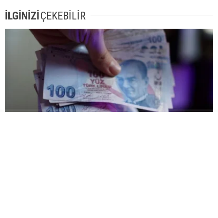
İLGİNİZİ
ÇEKEBİLİR
Emekli ara zamda ısrarlı!