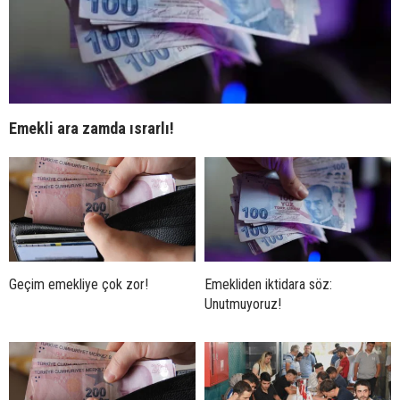
Emekli ara zamda ısrarlı!
Geçim emekliye çok zor!
Emekliden iktidara söz:
Unutmuyoruz!