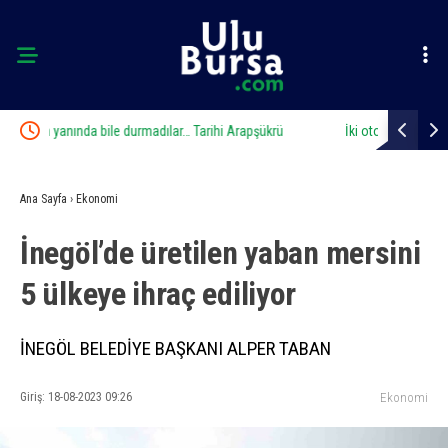
ü
İki otomobil çarpıştı, 4 kişi yaralandı: Motosikletli çift
Karacab
kazadan kıl payı kurtuldu
Ana Sayfa
›
Ekonomi
İnegöl’de üretilen yaban mersini
5 ülkeye ihraç ediliyor
İNEGÖL BELEDİYE BAŞKANI ALPER TABAN
Giriş: 18-08-2023 09:26
Ekonomi