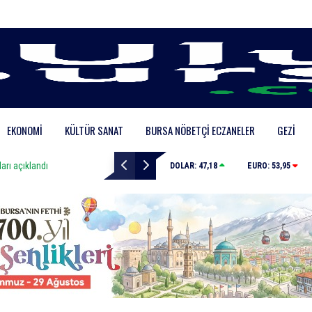
EKONOMI
KÜLTÜR SANAT
BURSA NÖBETÇI ECZANELER
GEZI
ıklandı
Uludağ İçecek, 1. FC Nürnberg’in resmi sponsoru old
DOLAR:
47,18
EURO:
53,95