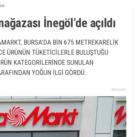
ldı
ağazası İnegöl’de açıldı
MARKT, BURSA’DA BİN 675 METREKARELİK
RCE ÜRÜNÜN TÜKETİCİLERLE BULUŞTUĞU
 ÜRÜN KATEGORİLERİNDE SUNULAN
RAFINDAN YOĞUN İLGİ GÖRDÜ.
Ekonomi