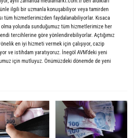
mıyor, aynı zamanda mediamarkt.com.tr’den aldıkları
ünle ilgili bir uzmanla konuşabiliyor veya tamirden
ı tüm hizmetlerimizden faydalanabiliyorlar. Kısaca
” olma yolunda sunduğumuz tüm hizmetlerimize her
kendi tercihlerine göre yönlendirebiliyorlar. Açtığımız
önelik en iyi hizmeti vermek için çalışıyor, cazip
lıyor ve istihdam yaratıyoruz. İnegöl AVM’deki yeni
ğumuz için mutluyuz. Önümüzdeki dönemde de yeni