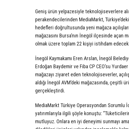
Geniş ürün yelpazesiyle teknolojiseverlere al
perakendecilerinden MediaMarkt, Türkiye’deki
hedefleri doğrultusunda yeni mağaza açılışlar
mağazasını Bursa’nın İnegöl ilçesinde açan mar
olmak üzere toplam 22 kişiyi istihdam edecek
İnegöl Kaymakamı Eren Arslan, İnegöl Belediy
Erdoğan Baydemir ve Fiba CP CEO’su Yurdaer Ka
mağazayı ziyaret eden teknolojiseverler, açılı
aldığı İnegöl AVM’deki mağazasında, çeşitli ür
gerçekleştirdi.
MediaMarkt Türkiye Operasyondan Sorumlu İc
yatırımlarıyla ilgili şöyle konuştu: “Tüketicil
mutluyuz. Onlara en iyi deneyimi sunmayı ama