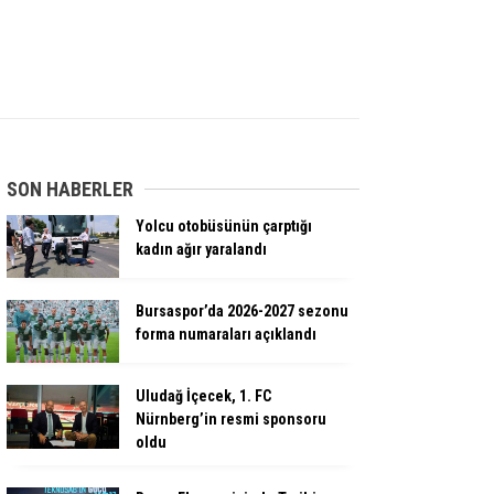
SON HABERLER
Yolcu otobüsünün çarptığı
kadın ağır yaralandı
Bursaspor’da 2026-2027 sezonu
forma numaraları açıklandı
Uludağ İçecek, 1. FC
Nürnberg’in resmi sponsoru
oldu