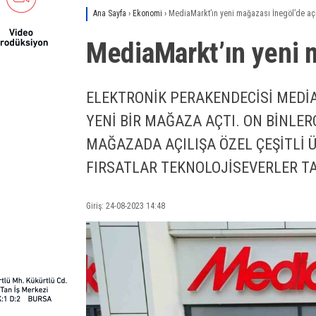
Ana Sayfa
›
Ekonomi
›
MediaMarkt’ın yeni mağazası İnegöl’de açı
MediaMarkt’ın yeni m
ELEKTRONİK PERAKENDECİSİ MEDİA
YENİ BİR MAĞAZA AÇTI. ON BİNLE
MAĞAZADA AÇILIŞA ÖZEL ÇEŞİTLİ
FIRSATLAR TEKNOLOJİSEVERLER TA
Giriş: 24-08-2023 14:48