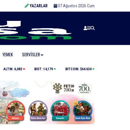
YAZARLAR
07 Ağustos 2026 Cum
YEMEK
SERVISLER
u
Bursa Ekonomisinde Tarihi Dönüşüm Hamlesi
ALTIN:
6,082
BIST:
14,179
BITCOIN:
$64.634