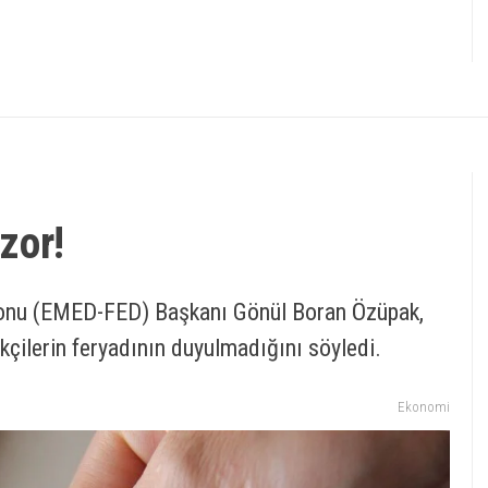
zor!
yonu (EMED-FED) Başkanı Gönül Boran Özüpak,
çilerin feryadının duyulmadığını söyledi.
Ekonomi