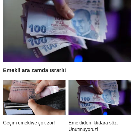
Emekli ara zamda ısrarlı!
Geçim emekliye çok zor!
Emekliden iktidara söz:
Unutmuyoruz!