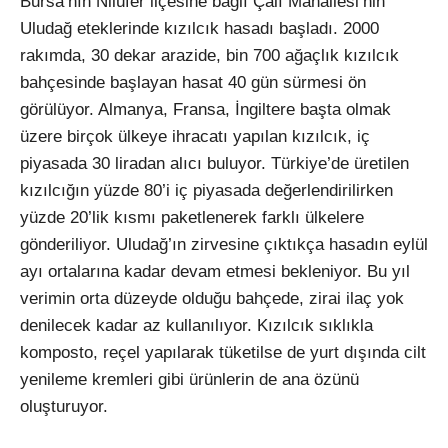
Bursa’nın Nilüfer ilçesine bağlı Çalı Mahallesi’nin
Uludağ eteklerinde kızılcık hasadı başladı. 2000
rakımda, 30 dekar arazide, bin 700 ağaçlık kızılcık
bahçesinde başlayan hasat 40 gün sürmesi ön
görülüyor. Almanya, Fransa, İngiltere başta olmak
üzere birçok ülkeye ihracatı yapılan kızılcık, iç
piyasada 30 liradan alıcı buluyor. Türkiye’de üretilen
kızılcığın yüzde 80’i iç piyasada değerlendirilirken
yüzde 20’lik kısmı paketlenerek farklı ülkelere
gönderiliyor. Uludağ’ın zirvesine çıktıkça hasadın eylül
ayı ortalarına kadar devam etmesi bekleniyor. Bu yıl
verimin orta düzeyde olduğu bahçede, zirai ilaç yok
denilecek kadar az kullanılıyor. Kızılcık sıklıkla
komposto, reçel yapılarak tüketilse de yurt dışında cilt
yenileme kremleri gibi ürünlerin de ana özünü
oluşturuyor.