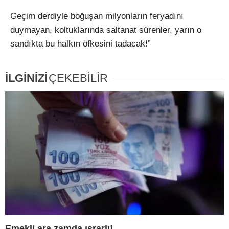
Geçim derdiyle boğuşan milyonların feryadını
duymayan, koltuklarında saltanat sürenler, yarın o
sandıkta bu halkın öfkesini tadacak!”
İLGİNİZİ
ÇEKEBİLİR
Emekli ara zamda ısrarlı!