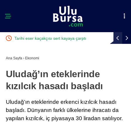
namıyor
Tarihi eser kaçakçısı sert kayaya çarptı
Karacabey
Ana Sayfa
›
Ekonomi
Uludağ’ın eteklerinde
kızılcık hasadı başladı
Uludağ’ın eteklerinde erkenci kızılcık hasadı
başladı. Dünyanın farklı ülkelerine ihracatı da
yapılan kızılcık, iç piyasaya 30 liradan satılıyor.