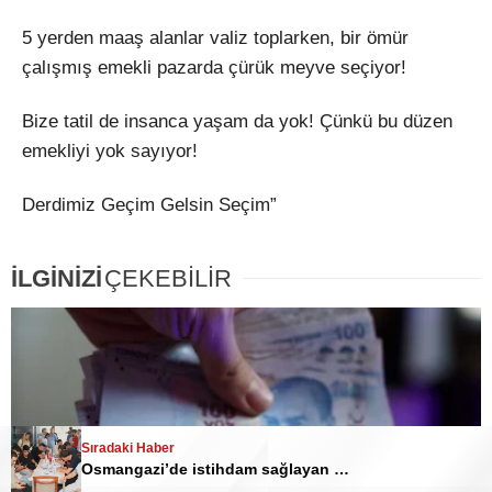
5 yerden maaş alanlar valiz toplarken, bir ömür
çalışmış emekli pazarda çürük meyve seçiyor!
Bize tatil de insanca yaşam da yok! Çünkü bu düzen
emekliyi yok sayıyor!
Derdimiz Geçim Gelsin Seçim”
İLGİNİZİ
ÇEKEBİLİR
Sıradaki Haber
Sıradaki Haber
Sıradaki Haber
Emekli çileye Meclis tatile
Osmangazi’de istihdam sağlayan buluşma
Emekliden iktidara söz: Unutmuyoruz!