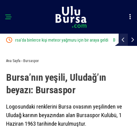
araya geldi
Bursa’da huzur uygulaması: 21 aranan şahıs yakalandı,
Karaca
388 bin TL ceza kesildi
Ana Sayfa
›
Bursaspor
Bursa’nın yeşili, Uludağ’ın
beyazı: Bursaspor
Logosundaki renklerini Bursa ovasının yeşilinden ve
Uludağ karının beyazından alan Bursaspor Kulübü, 1
Haziran 1963 tarihinde kurulmuştur.