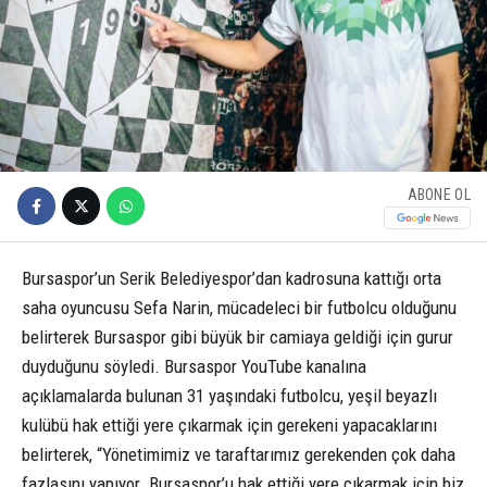
ABONE OL
Bursaspor’un Serik Belediyespor’dan kadrosuna kattığı orta
saha oyuncusu Sefa Narin, mücadeleci bir futbolcu olduğunu
belirterek Bursaspor gibi büyük bir camiaya geldiği için gurur
duyduğunu söyledi. Bursaspor YouTube kanalına
açıklamalarda bulunan 31 yaşındaki futbolcu, yeşil beyazlı
kulübü hak ettiği yere çıkarmak için gerekeni yapacaklarını
belirterek, “Yönetimimiz ve taraftarımız gerekenden çok daha
fazlasını yapıyor. Bursaspor’u hak ettiği yere çıkarmak için biz