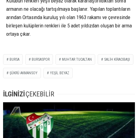
Kulübün renkleri yeşil beyaz olarak kararlaştırıldıktan sonra
armanın ne olacağı tartışılmaya başlanır. Yapılan toplantıların
arından Ortasında kuruluş yılı olan 1963 rakamı ve çevresinde
birleşen kulüplerin renkleri ile 5 adet yıldızdan oluşan bir arma
ortaya çıkar.
BURSA
BURSASPOR
MUHTAR TUCALTAN
SALIH KIRACIBAŞI
ŞÜKRÜ AKMANSOY
YEŞIL BEYAZ
İLGİNİZİ
ÇEKEBİLİR