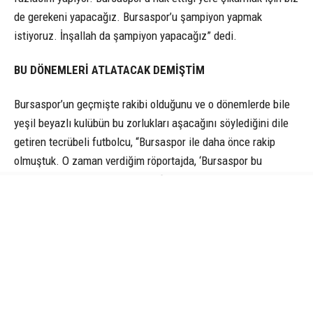
de gerekeni yapacağız. Bursaspor’u şampiyon yapmak
istiyoruz. İnşallah da şampiyon yapacağız” dedi.
BU DÖNEMLERİ ATLATACAK DEMİŞTİM
Bursaspor’un geçmişte rakibi olduğunu ve o dönemlerde bile
yeşil beyazlı kulübün bu zorlukları aşacağını söylediğini dile
getiren tecrübeli futbolcu, “Bursaspor ile daha önce rakip
olmuştuk. O zaman verdiğim röportajda, ‘Bursaspor bu
dönemleri atlatacak’ demiştim. Şimdi bu yolda biz de
elimizden geleni yapacağız. İnşallah üst üste üçüncü
şampiyonluğumu Bursaspor’da yaşarım. Bursaspor’dan teklif
geldiğinde çok mutlu oldum. Türkiye’nin sayılı camialarından
birisi. Bu camiada görev yapmak gurur verici” ifadelerini
kullandı.
ATMOSFER ÇOK KEYİFLİ