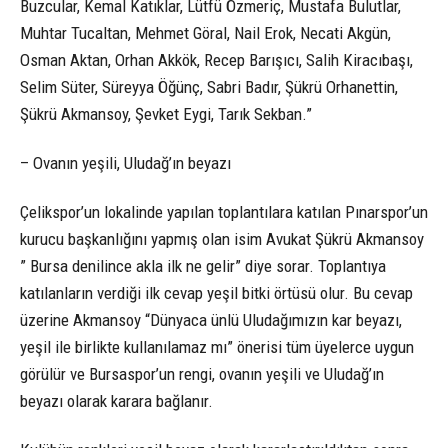
Buzcular, Kemal Katıklar, Lütfü Özmeriç, Mustafa Bulutlar,
Muhtar Tucaltan, Mehmet Göral, Nail Erok, Necati Akgün,
Osman Aktan, Orhan Akkök, Recep Barışıcı, Salih Kiracıbaşı,
Selim Süter, Süreyya Öğünç, Sabri Badır, Şükrü Orhanettin,
Şükrü Akmansoy, Şevket Eygi, Tarık Sekban.”
– Ovanın yeşili, Uludağ’ın beyazı
Çelikspor’un lokalinde yapılan toplantılara katılan Pınarspor’un
kurucu başkanlığını yapmış olan isim Avukat Şükrü Akmansoy
” Bursa denilince akla ilk ne gelir” diye sorar. Toplantıya
katılanların verdiği ilk cevap yeşil bitki örtüsü olur. Bu cevap
üzerine Akmansoy “Dünyaca ünlü Uludağımızın kar beyazı,
yeşil ile birlikte kullanılamaz mı” önerisi tüm üyelerce uygun
görülür ve Bursaspor’un rengi, ovanın yeşili ve Uludağ’ın
beyazı olarak karara bağlanır.