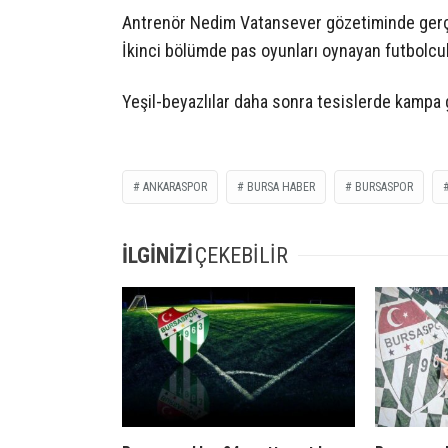
Antrenör Nedim Vatansever gözetiminde gerçek
İkinci bölümde pas oyunları oynayan futbolcul
Yeşil-beyazlılar daha sonra tesislerde kampa g
ANKARASPOR
BURSA HABER
BURSASPOR
İLGİNİZİ
ÇEKEBİLİR