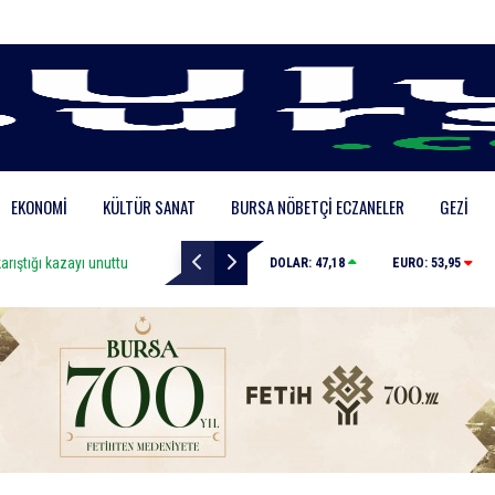
EKONOMI
KÜLTÜR SANAT
BURSA NÖBETÇI ECZANELER
GEZI
arıştığı kazayı unuttu
Elektrikli bisiklet ile uçuruma yuvarlandılar: 3 çocuk y
DOLAR:
47,18
EURO:
53,95