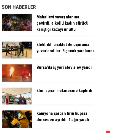
SON HABERLER
Mahalleyi savaş alanına
çevirdi, alkollü kadın sürücü
karıştığı kazayı unuttu
Elektrikli bisiklet ile uçuruma
yuvarlandılar: 3 çocuk yaralandı
Bursa’da iş yeri alev alev yandı
Elini spiral makinesine kaptırdı
Kamyona çarpan tırın kupası
dorseden ayrıldı: 1 ağır yaralı