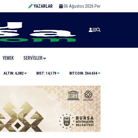
YAZARLAR
06 Ağustos 2026 Per
YEMEK
SERVISLER
aralandı
Bursa’da iş yeri alev alev yandı
ALTIN:
6,082
BIST:
14,179
BITCOIN:
$64.634