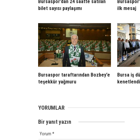
Bursaspor’dan 24 saatte satılan
Bursaspor’
bilet sayısı paylaşımı
ilk mesaj
Bursaspor taraftarından Bozbey’e
Bursa iş d
teşekkür yağmuru
kenetlendi
YORUMLAR
Bir yanıt yazın
Yorum
*