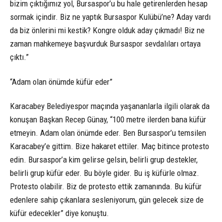
bizim çıktığımız yol, Bursaspor’u bu hale getirenlerden hesap
sormak içindir. Biz ne yaptık Bursaspor Kulübü’ne? Aday vardı
da biz önlerini mi kestik? Kongre olduk aday çıkmadı! Biz ne
zaman mahkemeye başvurduk Bursaspor sevdalıları ortaya
çıktı.”
“Adam olan önümde küfür eder”
Karacabey Belediyespor maçında yaşananlarla ilgili olarak da
konuşan Başkan Recep Günay, “100 metre ilerden bana küfür
etmeyin. Adam olan önümde eder. Ben Bursaspor’u temsilen
Karacabey’e gittim. Bize hakaret ettiler. Maç bitince protesto
edin. Bursaspor’a kim gelirse gelsin, belirli grup destekler,
belirli grup küfür eder. Bu böyle gider. Bu iş küfürle olmaz.
Protesto olabilir. Biz de protesto ettik zamanında. Bu küfür
edenlere sahip çıkanlara sesleniyorum, gün gelecek size de
küfür edecekler” diye konuştu.