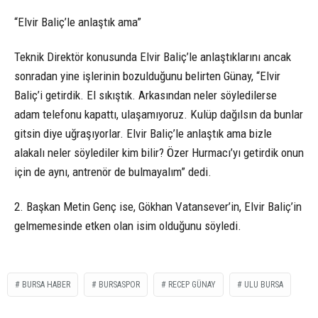
“Elvir Baliç’le anlaştık ama”
Teknik Direktör konusunda Elvir Baliç’le anlaştıklarını ancak
sonradan yine işlerinin bozulduğunu belirten Günay, “Elvir
Baliç’i getirdik. El sıkıştık. Arkasından neler söyledilerse
adam telefonu kapattı, ulaşamıyoruz. Kulüp dağılsın da bunlar
gitsin diye uğraşıyorlar. Elvir Baliç’le anlaştık ama bizle
alakalı neler söylediler kim bilir? Özer Hurmacı’yı getirdik onun
için de aynı, antrenör de bulmayalım” dedi.
2. Başkan Metin Genç ise, Gökhan Vatansever’in, Elvir Baliç’in
gelmemesinde etken olan isim olduğunu söyledi.
BURSA HABER
BURSASPOR
RECEP GÜNAY
ULU BURSA