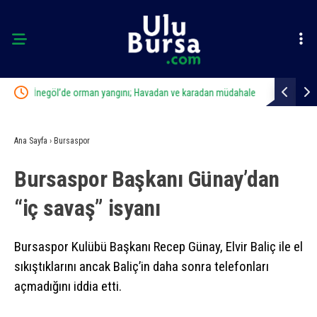
 müdahale
Osmangazi’de geleceğin yüzücüleri sertifikalarını aldı
Mustaf
Ana Sayfa
›
Bursaspor
Bursaspor Başkanı Günay’dan
“iç savaş” isyanı
Bursaspor Kulübü Başkanı Recep Günay, Elvir Baliç ile el
sıkıştıklarını ancak Baliç’in daha sonra telefonları
açmadığını iddia etti.