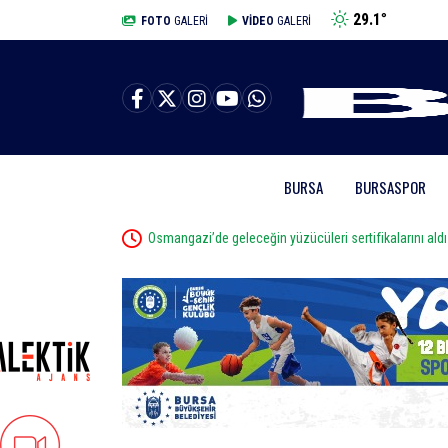
29.1
°
BURSA
FOTO
GALERİ
VİDEO
GALERİ
BURSA
BURSASPOR
ıldı
Osmangazi’de geleceğin yüzücüleri sertifikalarını aldı