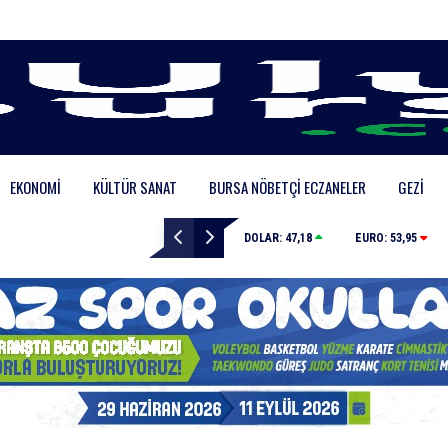
EKONOMI
KÜLTÜR SANAT
BURSA NÖBETÇI ECZANELER
GEZI
Mustafa Keser’den müzik ve kahkaha dolu gece
DOLAR:
47,18
EURO:
53,95