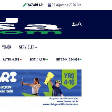
YAZARLAR
08 Ağustos 2026 Cts
YEMEK
SERVISLER
Karacabey’de makilik alandaki yangın fabrikaya ulaşmadan 
ALTIN:
6,082
BIST:
14,179
BITCOIN:
$64.634