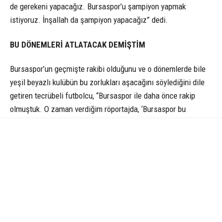
de gerekeni yapacağız. Bursaspor’u şampiyon yapmak
istiyoruz. İnşallah da şampiyon yapacağız” dedi.
BU DÖNEMLERİ ATLATACAK DEMİŞTİM
Bursaspor’un geçmişte rakibi olduğunu ve o dönemlerde bile
yeşil beyazlı kulübün bu zorlukları aşacağını söylediğini dile
getiren tecrübeli futbolcu, “Bursaspor ile daha önce rakip
olmuştuk. O zaman verdiğim röportajda, ‘Bursaspor bu
dönemleri atlatacak’ demiştim. Şimdi bu yolda biz de
elimizden geleni yapacağız. İnşallah üst üste üçüncü
şampiyonluğumu Bursaspor’da yaşarım. Bursaspor’dan teklif
geldiğinde çok mutlu oldum. Türkiye’nin sayılı camialarından
birisi. Bu camiada görev yapmak gurur verici” ifadelerini
kullandı.
ATMOSFER ÇOK KEYİFLİ