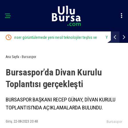
eşhis ve
Yaşlanan nüfusun gizli tehlikesi
Polisin
Sokağı
Ana Sayfa
›
Bursaspor
Bursaspor’da Divan Kurulu
Toplantısı gerçekleşti
BURSASPOR BAŞKANI RECEP GÜNAY, DİVAN KURULU
TOPLANTISI’NDA AÇIKLAMALARDA BULUNDU.
Giriş: 22-08-2023 20:48
Bursaspor