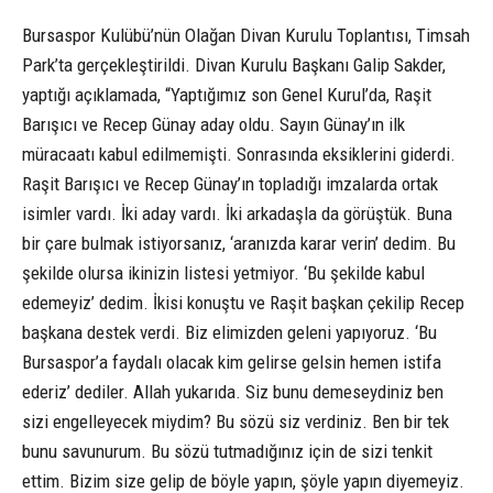
Bursaspor Kulübü’nün Olağan Divan Kurulu Toplantısı, Timsah
Park’ta gerçekleştirildi. Divan Kurulu Başkanı Galip Sakder,
yaptığı açıklamada, “Yaptığımız son Genel Kurul’da, Raşit
Barışıcı ve Recep Günay aday oldu. Sayın Günay’ın ilk
müracaatı kabul edilmemişti. Sonrasında eksiklerini giderdi.
Raşit Barışıcı ve Recep Günay’ın topladığı imzalarda ortak
isimler vardı. İki aday vardı. İki arkadaşla da görüştük. Buna
bir çare bulmak istiyorsanız, ‘aranızda karar verin’ dedim. Bu
şekilde olursa ikinizin listesi yetmiyor. ‘Bu şekilde kabul
edemeyiz’ dedim. İkisi konuştu ve Raşit başkan çekilip Recep
başkana destek verdi. Biz elimizden geleni yapıyoruz. ‘Bu
Bursaspor’a faydalı olacak kim gelirse gelsin hemen istifa
ederiz’ dediler. Allah yukarıda. Siz bunu demeseydiniz ben
sizi engelleyecek miydim? Bu sözü siz verdiniz. Ben bir tek
bunu savunurum. Bu sözü tutmadığınız için de sizi tenkit
ettim. Bizim size gelip de böyle yapın, şöyle yapın diyemeyiz.