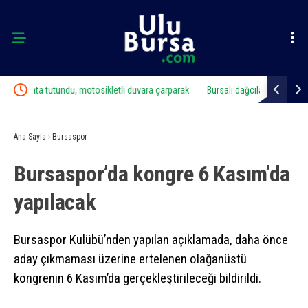
parak
Bursalı dağcılardan Ağrı Dağı zirvesinde Bursaspor mesajı
Başkan Erol,
inceledi
Ana Sayfa
›
Bursaspor
Bursaspor’da kongre 6 Kasım’da
yapılacak
Bursaspor Kulübü’nden yapılan açıklamada, daha önce
aday çıkmaması üzerine ertelenen olağanüstü
kongrenin 6 Kasım’da gerçekleştirileceği bildirildi.