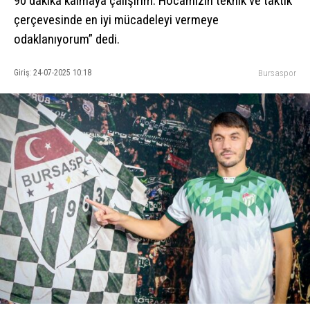
90 dakika kalmaya çalışırım. Hocamızın teknik ve taktik
çerçevesinde en iyi mücadeleyi vermeye
odaklanıyorum” dedi.
Giriş: 24-07-2025 10:18
Bursaspor