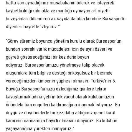
hatta son oynadığımız müsabakanın bilerek ve isteyerek
kaybettirildiği gibi akla ve mantığa uymayan art niyetli
hezeyanları dillendiren az sayıda da olsa kendine Bursasporlu
diyenleri hayretle izliyoruz.”
“Görev süremiz boyunca yönetim kurulu olarak Bursaspor’un
bundan sonraki varlık mücadelesi için de aynı özveri ve
gayreti göstereceğimizi bir kez daha beyan
ediyoruz. Bursaspor’umuzu yönetmeye talip olacak
oluşumlara tüm bilgi ve desteği önkoşulsuz bir biçimde
vereceğimizden kimsenin şüphesi olmasın. Türkiye’nin 5.
Büyüğü Bursaspor’umuzu özlediğimiz günlere tekrar
kavuşturmak adına şehrin tek vücut olarak kulübümüzün
önündeki tüm engelleri kaldıracağına inanmak istiyoruz. Bu
duygu ve düşüncelerle bir kez daha aldığımız genel kurul
kararının camiamıza hayırlı olmasını diliyoruz. Bu kulübün
yaşayacağına yürekten inanıyoruz.”