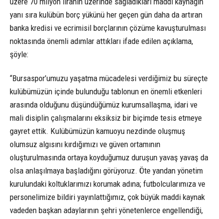
üzere 70 milyon liranın üzerinde sağladıkları maddi kaynağın
yanı sıra kulübün borç yükünü her geçen gün daha da artıran
banka kredisi ve ecrimisil borçlarının çözüme kavuşturulması
noktasında önemli adımlar attıkları ifade edilen açıklama,
şöyle:
“Bursaspor’umuzu yaşatma mücadelesi verdiğimiz bu süreçte
kulübümüzün içinde bulunduğu tablonun en önemli etkenleri
arasında olduğunu düşündüğümüz kurumsallaşma, idari ve
mali disiplin çalışmalarını eksiksiz bir biçimde tesis etmeye
gayret ettik. Kulübümüzün kamuoyu nezdinde oluşmuş
olumsuz algısını kırdığımızı ve güven ortamının
oluşturulmasında ortaya koyduğumuz duruşun yavaş yavaş da
olsa anlaşılmaya başladığını görüyoruz. Öte yandan yönetim
kurulundaki koltuklarımızı korumak adına; futbolcularımıza ve
personelimize bildiri yayınlattığımız, çok büyük maddi kaynak
vadeden başkan adaylarının şehri yönetenlerce engellendiği,