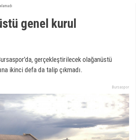
pılamadı
stü genel kurul
Bursaspor’da, gerçekleştirilecek olağanüstü
na ikinci defa da talip çıkmadı.
Bursaspor