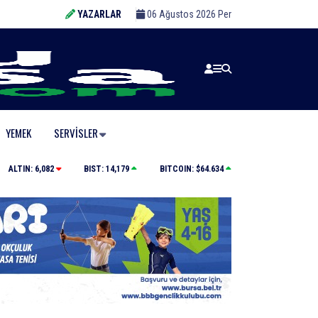
YAZARLAR
06 Ağustos 2026 Per
YEMEK
SERVISLER
ldü
İnegöl, Gastronomi Festivali ile lezzetlerini vitrine çı
ALTIN:
6,082
BIST:
14,179
BITCOIN:
$64.634