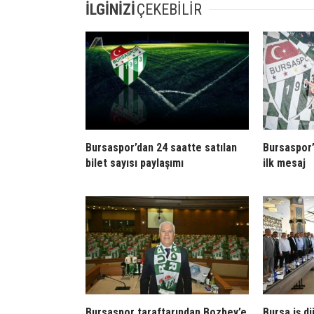
İLGİNİZİ
ÇEKEBİLİR
Bursaspor’dan 24 saatte satılan
Bursaspor’
bilet sayısı paylaşımı
ilk mesaj
Bursaspor taraftarından Bozbey’e
Bursa iş d