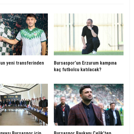
un yeni transferinden
Bursaspor’un Erzurum kampına
kaç futbolcu katılacak?
ünyası Bursaspor için
Bursaspor Başkanı Çelik’ten