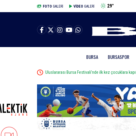
29
°
BURSA
FOTO
GALERİ
VİDEO
GALERİ
BURSA
BURSASPOR
da
Uluslararası Bursa Festivali’nde ilk kez çocuklara kapıl