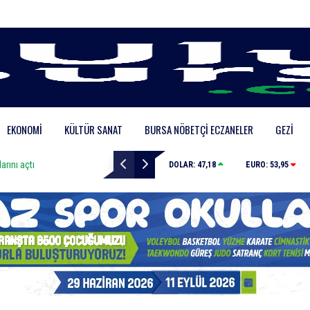
EKONOMI
KÜLTÜR SANAT
BURSA NÖBETÇI ECZANELER
GEZI
arını açtı
Otluk alanda çıkan yangın hızlı müdahale ile söndürü
DOLAR:
47,18
EURO:
53,95