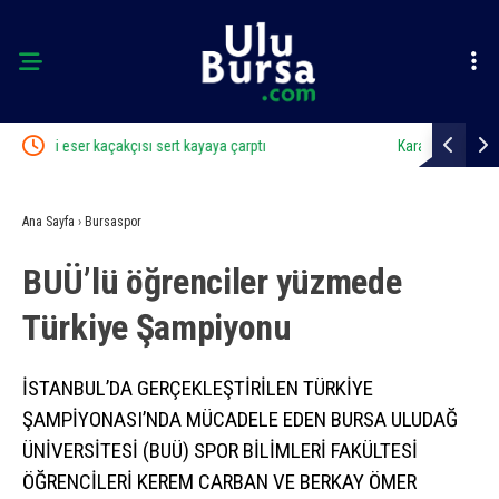
Karacabey Belediyespor’dan 5 imza birden
Karacabe
Ana Sayfa
›
Bursaspor
BUÜ’lü öğrenciler yüzmede
Türkiye Şampiyonu
İSTANBUL’DA GERÇEKLEŞTİRİLEN TÜRKİYE
ŞAMPİYONASI’NDA MÜCADELE EDEN BURSA ULUDAĞ
ÜNİVERSİTESİ (BUÜ) SPOR BİLİMLERİ FAKÜLTESİ
ÖĞRENCİLERİ KEREM CARBAN VE BERKAY ÖMER