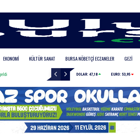
EKONOMI
KÜLTÜR SANAT
BURSA NÖBETÇI ECZANELER
GEZI
Kahvehaneye gelen sincabı elleriyle besledi
DOLAR:
47,18
EURO:
53,95