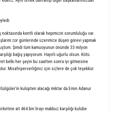
ür ederiz. Aynı örnek davranışı diğer başkanlarımızdan
yledi:
 noktasında kentli olarak hepimizin sorumluluğu var.
aşlarım zor günlerinde üzerimize düşen görevi yapmak
nmuştum. Şimdi tüm kamuoyunun önünde 33 milyon
karşılığı bağış yapıyorum. Hayırlı uğurlu olsun. Kötü
yet belki her şeyin bu saatten sonra iyi gitmesine
lur. Misafirperverliğiniz için sizlere de çok teşekkür
Gülgüler’in kulüpten alacağı miktar da Emin Adanur
rketine ait 464 bin lirayı makbuz karşılığı kulübe