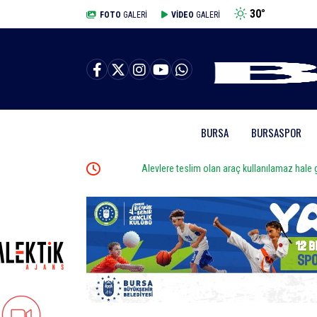
30
°
BURSA
FOTO
GALERİ
VİDEO
GALERİ
BURSA
BURSASPOR
madan söndürüldü
Alevlere teslim olan araç kullanılamaz hale geldi