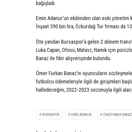
bağışladı.
Emin Adanur‘un ekibinden olan eski yönetim k
İnşaat 390 bin lira, Özkurdağ Tur firması da 132
Öte yandan Bursaspor’a gelen 2 dönem transfer
Luka Capan, Ofosu, Matavz, Namık için pürüzle
Banaz ile fikir alışverişinde bulundu.
Ömer Furkan Banaz’ın oyuncuların sözleşmeleri
futbolcu ödemeleriyle ilgili de girişimleri ba
halledeceğini, 2022-2023 sezonuyla ilgili alaca
BURSASPOR
EMIN ADANUR
ÖMER FARUK BANA