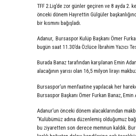
TFF 2.Lig’de zor günler geçiren ve 8 ayda 2. 
önceki dönem Hayrettin Gülgüler başkanlığınd
bir kısmını bağışladı.
Adanur, Bursaspor Kulüp Başkanı Ömer Furkan 
bugün saat 11.30’da Özlüce İbrahim Yazıcı Tesis
Burada Banaz tarafından karşılanan Emin Adanu
alacağının yarısı olan 16,5 milyon lirayı makbuz
Bursaspor’un menfaatine yapılacak her harek
Bursaspor Başkanı Ömer Furkan Banaz, Emin Ad
Adanur’un önceki dönem alacaklarından makbuz 
“Kulübümüz adına düzenlemiş olduğumuz bağış
bu ziyaretten son derece memnun kaldık. Bur