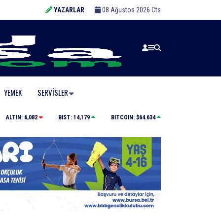
YAZARLAR
08 Ağustos 2026 Cts
YEMEK
SERVISLER
Karacabey’de makilik alanda orman yangını
ALTIN:
6,082
BIST:
14,179
BITCOIN:
$64.634