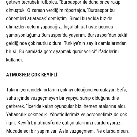
getiren tecrübeli futbolcu, “Bursaspor ile daha önce rakip
olmuştuk. O zaman verdiğim röportajda, ‘Bursaspor bu
dönemleri atlatacak’ demiştim. Şimdi bu yolda biz de
elimizden geleni yapacağız. İnşallah üst üste üçüncü
şampiyonluğumu Bursaspor’da yaşarım. Bursaspor’dan teklif
geldiğinde çok mutlu oldum. Türkiye’nin sayılı camialarından
birisi. Bu camiada görev yapmak gurur verici” ifadelerini
kullandı.
ATMOSFER ÇOK KEYİFLİ
Takım içerisindeki ortamın çok iyi olduğunu vurgulayan Sefa,
saha içinde vazgeçmeyen bir yapıya sahip olduğunu dile
getirerek, “İçeride kalan oyuncular bizi hemen aralarına aldı.
Yabancılık çekmedik. Yöneticilerimiz ve personelimiz de çok
ilgili. Keyifli bir atmosferde çalışmalarımızı sürdürüyoruz.
Mücadeleci bir yapım var. Asla vazgeçmem. Ne olursa olsun,