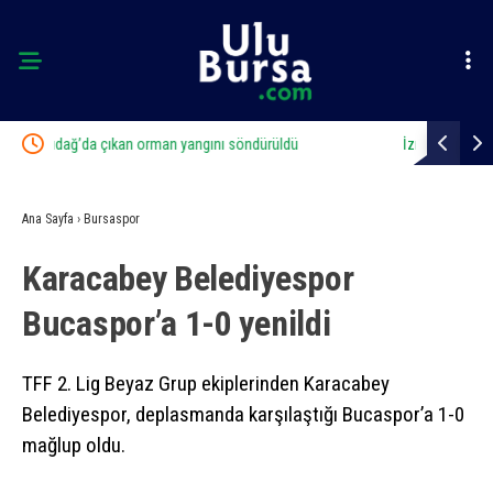
İznik Gölü’ne düşen genç hayatını kaybetti, gözyaşlarıyla
Uludağ’da 
toprağa verildi
Ana Sayfa
›
Bursaspor
Karacabey Belediyespor
Bucaspor’a 1-0 yenildi
TFF 2. Lig Beyaz Grup ekiplerinden Karacabey
Belediyespor, deplasmanda karşılaştığı Bucaspor’a 1-0
mağlup oldu.